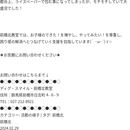
都合上、ライスペーパーで包む事になってしまったが、モチモチしていて大
盛況でした！
前橋北教室では、お子様のできた！を増やし、やってみたい！を尊重し、
困り感の解消へとつなげていく支援を目指しています(｀･ω･´)ゞ✨
🍀お気軽にお問い合わせください🍀
お問い合わせはこちらまで↓
●○●○●○●○●○●○●○●○
ディグ・スマイル・前橋北教室
住所：群馬県前橋市日吉町４-６-９
TEL：027-212-8921
●○●○●○●○●○●○●○●○
カテゴリー:
活動の様子
| タグ:
前橋北
前橋北
2024.02.29