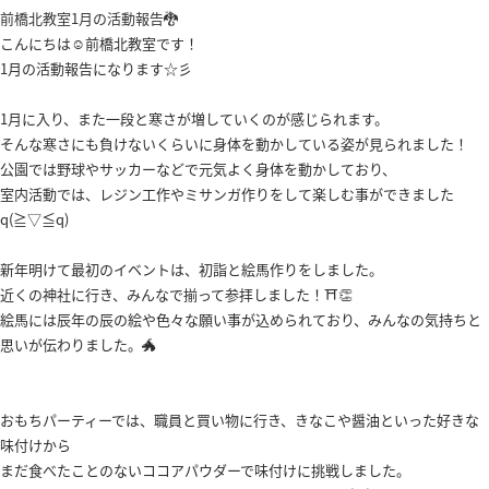
前橋北教室1月の活動報告🐉
こんにちは☺前橋北教室です！
1月の活動報告になります☆彡
1月に入り、また一段と寒さが増していくのが感じられます。
そんな寒さにも負けないくらいに身体を動かしている姿が見られました！
公園では野球やサッカーなどで元気よく身体を動かしており、
室内活動では、レジン工作やミサンガ作りをして楽しむ事ができました
q(≧▽≦q)
新年明けて最初のイベントは、初詣と絵馬作りをしました。
近くの神社に行き、みんなで揃って参拝しました！⛩️👏
絵馬には辰年の辰の絵や色々な願い事が込められており、みんなの気持ちと
思いが伝わりました。🐲
おもちパーティーでは、職員と買い物に行き、きなこや醤油といった好きな
味付けから
まだ食べたことのないココアパウダーで味付けに挑戦しました。