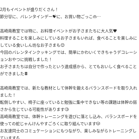
2月もイベントが盛りだくさん！
節分👹に、バレンタインデー💝に、お買い物ごっこ👜…
高崎南教室では特に、お料理イベントがお子さまたちに大人気♥️
料理することを楽しみにしているお子さまもいれば、食べることを楽しみに
している食いしん坊なお子さまも😊
今回のバレンタインクッキングでは、簡単にかわいくできちゃうデコレーシ
ョンおやつに挑戦しました！
お子さまたちは自分で作ったという達成感から、とてもおいしく食べること
ができました🍫
高崎南教室では、新たな教材として体幹を鍛えるバランスボードを取り入れ
ました！
転倒しやすい、椅子に座っていると勉強に集中できない等の課題は体幹の弱
さから生じている可能性があります🧐
高崎南教室では、体幹トレーニングを遊びに落とし込み、バランスボードを
使っての蛇じゃんけんやすごろくに取り組んでいます🎲
お友達同士のコミュケーションにもつながり、楽しみながらトレーニングし
ています💪