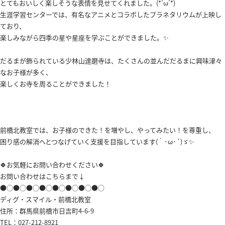
とてもおいしく楽しそうな表情を見せてくれました。(*’ω’*)
生涯学習センターでは、有名なアニメとコラボしたプラネタリウムが上映し
ており、
楽しみながら四季の星や星座を学ぶことができました。✨
だるまが飾られている少林山達磨寺は、たくさんの並んだだるまに興味津々
なお子様が多く、
楽しくお寺を周ることができました！
前橋北教室では、お子様のできた！を増やし、やってみたい！を尊重し、
困り感の解消へとつなげていく支援を目指しています(｀･ω･´)ゞ✨
🍀お気軽にお問い合わせください🍀
お問い合わせはこちらまで↓
●○●○●○●○●○●○●○●○
ディグ・スマイル・前橋北教室
住所：群馬県前橋市日吉町4-6-9
TEL：
027-212-8921