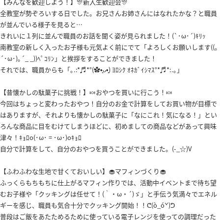
【みんなを歓迎しよう！】🎊新入生歓迎会🎊
全教室が勢ぞろいする日でした。お兄さんお姉さんにはなれたかな？と職員
が並んでいる様子を見ると…
きれいに１列に並んで職員のお話を聞く姿が見られました！(`･ω･´)ｷﾘｯ
南教室の新しく入ったお子様も元気よく前にでて「よろしくお願いします((｡
´･ω･)｡´_ _))ﾍﾟｺﾘﾝ」と挨拶をすることができました！
それでは、職員からも「｡.:*♬*°(✿•͈ᴗ•͈) ﾖﾛｼｸ ｵﾈｶﾞｲｼﾏｽ°*♬*:.｡」
【昔懐かしの駄菓子に挑戦！】🍬おやつを買いに行こう！🍬
今回はちょっと変わったおやつ！自分のお金で計算をしてお買い物が目標で
はありますが、それよりも懐かしの駄菓子に「なにこれ！気になる！」とい
ろんな商品に目をむけてしまうほどに、初めましての商品などがあって興味
津々！ｷｮﾛo(･ω･ = ･ω･)oｷｮﾛ
自分で計算をして、自分のおやつを買うことができました。(-_☆)V
【ふわふわな生地で甘くておいしい】🧁マフィンづくり🧁
ふっくらもちもちに仕上がるマフィン作りでは、活動中イベントまで待ち望
むお子様や「クッキングは任せて！(｀・ω・´)ゞ」と手伝う気満々でエネル
ギーを感じ、職員も気合十分でクッキング開始！！ᕦ(ò_óˇ)ᕤ
普段はご飯をあたためるために使っている電子レンジを使っての調理だった