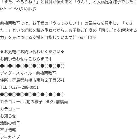
「また、やろうね！」と職員が伝えると「うん！」と大満足な様子でした！
(๐^╰╯^๐)♬ﾙﾝﾙﾝ♬
前橋南教室では、お子様の「やってみたい！」の気持ちを尊重し、「でき
た！」という経験を積み重ねながら、お子様ご自身の「困りごとを解決する
力」を身につける支援を目指しています(｀･ω･´)ゞ✨
🍀お気軽にお問い合わせください🍀
お問い合わせはこちらまで↓
●○●○●○●○●○●○●○●○
ディグ・スマイル・前橋南教室
住所：群馬県前橋市南町２丁目65-1
TEL：
027－288-0951
●○●○●○●○●○●○●○●○
カテゴリー:
活動の様子
| タグ:
前橋南
カテゴリー
お知らせ
活動の様子
空き情報
アーカイブ