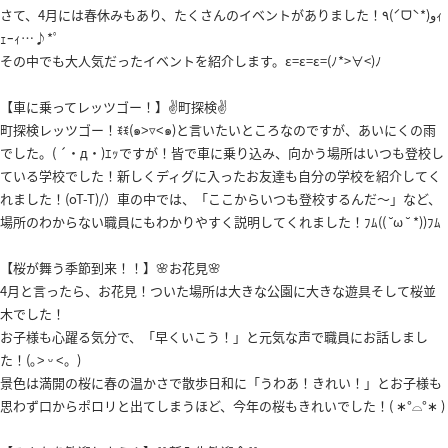
さて、4月には春休みもあり、たくさんのイベントがありました！٩(ˊᗜˋ*)وｨ
ｪｰｨ…♪*ﾟ
その中でも大人気だったイベントを紹介します。ε=ε=ε=(ﾉ*>∀<)ﾉ
【車に乗ってレッツゴー！】✌️町探検✌️
町探検レッツゴー！ꉂꉂ(๑˃▿˂๑)と言いたいところなのですが、あいにくの雨
でした。( ´・д・)ｴｯですが！皆で車に乗り込み、向かう場所はいつも登校し
ている学校でした！新しくディグに入ったお友達も自分の学校を紹介してく
れました！(oT-T)/）車の中では、「ここからいつも登校するんだ～」など、
場所のわからない職員にもわかりやすく説明してくれました！ﾌﾑ(( ˘ω ˘ *))ﾌﾑ
【桜が舞う季節到来！！】🌸お花見🌸
4月と言ったら、お花見！ついた場所は大きな公園に大きな遊具そして桜並
木でした！
お子様も心躍る気分で、「早くいこう！」と元気な声で職員にお話しまし
た！(｡˃ ᵕ ˂。)
景色は満開の桜に春の温かさで散歩日和に「うわあ！きれい！」とお子様も
思わず口からポロリと出てしまうほど、今年の桜もきれいでした！( ∗︎°⌓︎°∗︎ )︎