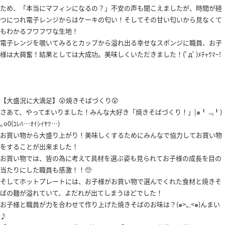
ため、「本当にマフィンになるの？」不安の声も聞こえましたが、時間が経
つにつれ電子レンジからはケーキの匂い！そしてその甘い匂いから見なくて
もわかるフワフワな生地！
電子レンジを覗いてみるとカップから溢れ出る幸せなスポンジに職員、お子
様は大興奮！結果としては大成功。美味しくいただきました！(ﾟдﾟ)ﾒﾁｬｳﾏｰ!
【大盛況に大満足】😲焼きそばづくり😲
さあて、やってまいりました！みんな大好き「焼きそばづくり！」|๑╹﹃╹)
｡o0(ｺﾚﾊ…ｵｲｼｲﾔﾂ…)
お買い物から大盛り上がり！美味しくするためにみんなで協力してお買い物
をすることが出来ました！
お買い物では、皆の為に考えて具材を選ぶ姿も見られてお子様の成長を目の
当たりにした職員も感激！！🥺
そしてホットプレートには、お子様がお買い物で選んでくれた食材と焼きそ
ばの麺が溢れていて、よだれが出てしまうほどでした！
お子様と職員が力を合わせて作り上げた焼きそばのお味は？(๑>؂<๑)んまい
♪