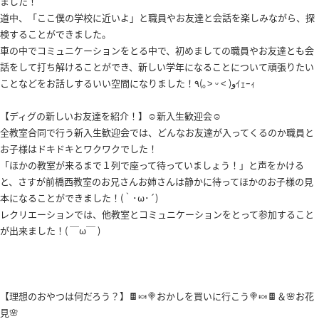
ました！
道中、「ここ僕の学校に近いよ」と職員やお友達と会話を楽しみながら、探
検することができました。
車の中でコミュニケーションをとる中で、初めましての職員やお友達とも会
話をして打ち解けることができ、新しい学年になることについて頑張りたい
ことなどをお話しするいい空間になりました！٩(｡˃ ᵕ ˂ )وｲｪｰｨ
【ディグの新しいお友達を紹介！】☺️新入生歓迎会☺️
全教室合同で行う新入生歓迎会では、どんなお友達が入ってくるのか職員と
お子様はドキドキとワクワクでした！
「ほかの教室が来るまで１列で座って待っていましょう！」と声をかける
と、さすが前橋西教室のお兄さんお姉さんは静かに待ってほかのお子様の見
本になることができました！(｀･ω･´)
レクリエーションでは、他教室とコミュニケーションをとって参加すること
が出来ました！( ￣ω￣ )
【理想のおやつは何だろう？】🍫🍬🍭おかしを買いに行こう🍭🍬🍫＆🌸お花
見🌸