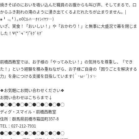
焼きそばのにおいを吸い込んだ職員のお腹からも叫び声、そしてまるで、口
からふき割れの滝のように湧き出てくるよだれたちが止まりません。|
๑╹﹃╹) ｡o0(ｺﾚﾊ…ｵｲｼｲﾔﾂ…)
いざ、実食！「おいしい！」や「おかわり！」と無事に大盛況で幕を閉じま
した！Ψ(*¯ч¯*)”ﾓｸﾞﾓｸﾞ
前橋西教室では、お子様の「やってみたい！」の気持ちを尊重し、「でき
た！」という経験を積み重ねながら、お子様ご自身の「困りごとを解決する
力」を身につける支援を目指しています(｀･ω･´)ゞ✨
🍀お気軽にお問い合わせください🍀
お問い合わせはこちらまで↓
●○●○●○●○●○●○●○●○
ディグ・スマイル・前橋西教室
住所：群馬県前橋市箱田町357-8
TEL：
027-212-7931
●○●○●○●○●○●○●○●○