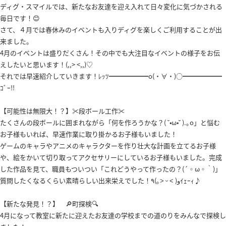
ディグ・スマイルでは、新たなお友達を迎え入れて日々変化に気づかされる
毎日です！😊
さて、４月では春休みのイベントも入りディグを楽しくご利用することが出
来ました。
4月のイベントは盛りだくさん！その中でも大注目なイベントの様子をお伝
えしたいと思います！(,,> <,,)♡
それでは早速紹介していきます！ﾚｯﾂ━━━━━━o(・∀・)○━━━━━━
ｺﾞｰ!!
【可能性は無限大！？】✂️段ボール工作✂️
たくさんの段ボールに囲まれながら「何を作ろうかな？( ˘•ω•˘ ).｡o」と悩む
お子様もいれば、早速作業に取り掛かるお子様もいました！
ゲームのキャラやアニメのキャラクターを作り壮大な計画を立てるお子様
や、絵をかいて切り取ってアクセサリーにしているお子様もいました。完成
した作品を見て、職員もついつい「これどうやって作ったの？(´◦ω◦｀)」
質問したくなるくらい素晴らしい出来栄えでした！٩(｡˃ ᵕ ˂ )وｲｪｰｨ♪
【新たな発見！？】 🔎町探検🔍
4月になって教室に新たに迎えたお友達の学校までの道のりをみんなで探検し