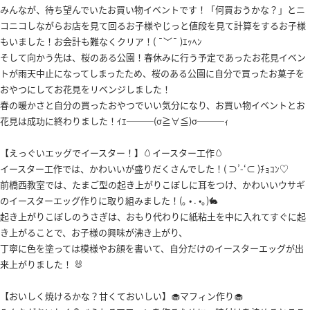
みんなが、待ち望んでいたお買い物イベントです！「何買おうかな？」とニ
コニコしながらお店を見て回るお子様やじっと値段を見て計算をするお子様
もいました！お会計も難なくクリア！( ¯﹀¯ )ｴｯﾍﾝ
そして向かう先は、桜のある公園！春休みに行う予定であったお花見イベン
トが雨天中止になってしまったため、桜のある公園に自分で買ったお菓子を
おやつにしてお花見をリベンジしました！
春の暖かさと自分の買ったおやつでいい気分になり、お買い物イベントとお
花見は成功に終わりました！ｲｴ───(σ≧∀≦)σ───ｨ
【えっぐいエッグでイースター！】🥚イースター工作🥚
イースター工作では、かわいいが盛りだくさんでした！( ⊃’-‘⊂ )ﾁｮｺﾝ♡
前橋西教室では、たまご型の起き上がりこぼしに耳をつけ、かわいいウサギ
のイースターエッグ作りに取り組みました！(｡ • . •｡)🐇
起き上がりこぼしのうさぎは、おもり代わりに紙粘土を中に入れてすぐに起
き上がることで、お子様の興味が沸き上がり、
丁寧に色を塗っては模様やお顔を書いて、自分だけのイースターエッグが出
来上がりました！ 🐰
【おいしく焼けるかな？甘くておいしい】🧁マフィン作り🧁